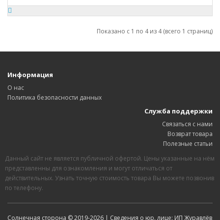
Показано с 1 по 4 из 4 (всего 1 страниц)
Информация
О нас
Политика безопасности данных
Служба поддержки
Связаться с нами
Возврат товара
Полезные статьи
Данный сайт не является публичной офертой. Цены указанные на нём
представленны для ознакомления и могут отличаться от
действительных. Узнать точную стоимость товара Вы можете позвонив
по телефону.
Солнечная сторона © 2019-2026 | Сведения о юр. лице: ИП Журавлёв